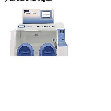
Las estaciones de trabajo anaeróbicas y
microaerófilas Baker's Bugbox están
diseñadas específicamente para ayudar a
los microbiólogos a afrontar las crecientes
cargas de trabajo y proporcionar las
mejores tasas de aislamiento primario.
Lea las placas fácilmente sin exponerlas al