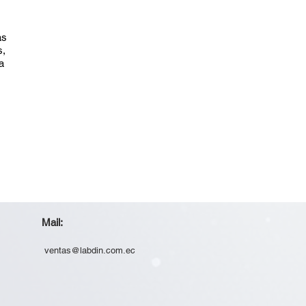
as
s,
a
Mail:
ventas@labdin.com.ec